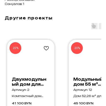
Санузлов: 1
Другие проекты
-20%
-20%
Двухмодульн
Модульный
ый дом для
дом 55 м²
жизни
EASY STONE
Артикул:
2
Артикул:
12
Компактный дом
Дом 52,26 м² для
40,95 м² — комфорт
жизни и удалённо
41 100
BYN
45 100
BYN
как в квартире без
работы: место для